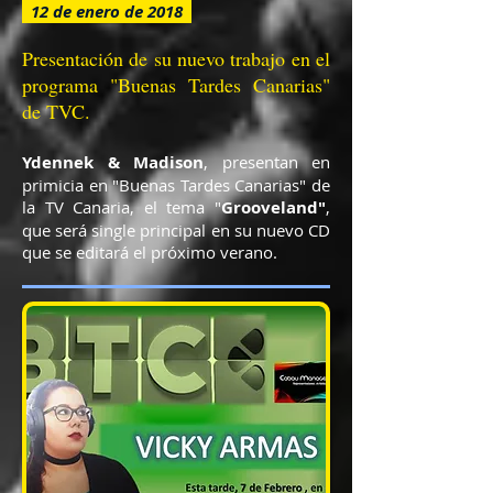
12 de enero de 2018
Presentación de su nuevo trabajo en el
programa "Buenas Tardes Canarias"
de TVC.
Ydennek & Madison
, presentan en
primicia en "Buenas Tardes Canarias" de
la TV Canaria, el tema "
Grooveland"
,
que será single principal en su nuevo CD
que se editará el próximo verano.