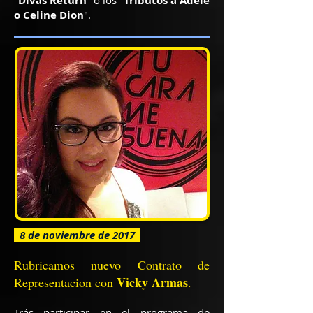
"
Divas Return
" o los "
Tributos a Adele
o Celine Dion
".
8 de noviembre de 2017
Rubricamos nuevo Contrato de
Vicky Armas
Representacion con
.
Trás participar en el programa de