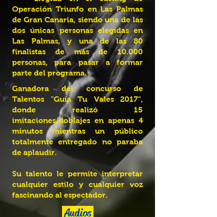
Operación Triunfo en Las Palmas
de Gran Canaria, siendo una de las
dos únicas personas elegidas en
Las Palmas, y una de las 80
finalistas de más de 10.000
personas, para pasar a formar
parte del programa.
Ganadora del concurso de
Talentos "Guía Tu Vales 2017",
donde realizó 15
imitaciones/doblajes en apenas 4
minutos mientras un público
totalmente entregado no paraba
de aplaudir.
Su talento le permite interpretar
cualquier estilo y cualquier voz
fascinando al espectador.
Audios