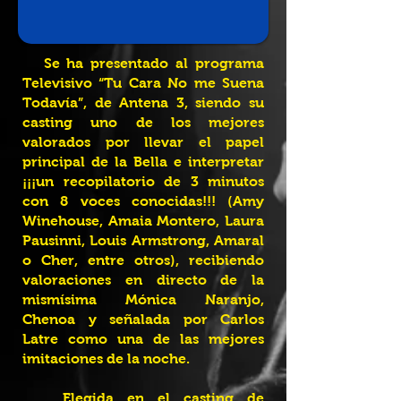
Se ha presentado al programa
Televisivo “Tu Cara No me Suena
Todavía”, de Antena 3, siendo su
casting uno de los mejores
valorados por llevar el papel
principal de la Bella e interpretar
¡¡¡un recopilatorio de 3 minutos
con 8 voces conocidas!!! (Amy
Winehouse, Amaia Montero, Laura
Pausinni, Louis Armstrong, Amaral
o Cher, entre otros), recibiendo
valoraciones en directo de la
mismísima Mónica Naranjo,
Chenoa y señalada por Carlos
Latre como una de las mejores
imitaciones de la noche.
Elegida en el casting de