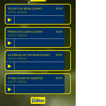
Yo p'a ti no estoy (cover)
00:00
VICKY ARMAS
Felices los Cuatro (cover)
00:00
VICKY ARMAS
La Vida es un Carnaval (cover)
00:00
VICKY ARMAS
Creep (cover en español)
00:00
VICKY ARMAS
Videos